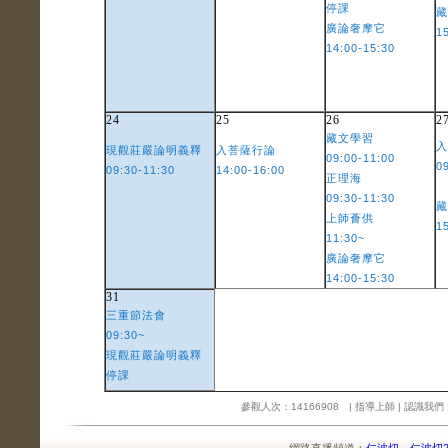
停課
藏
廣論奢摩它
1
14:00-15:30
24
25
26
2
藏文學習
入
現觀莊嚴論明義釋
入菩薩行論
09:00-11:00
0
09:30-11:30
14:00-16:00
正理海
09:30-11:30
藏
上師薈供
1
11:30~
廣論奢摩它
14:00-15:30
31
三重節法會
09:30~
現觀莊嚴論明義釋
停課
參觀人次：14166908 |
指導上師
|
認識我們