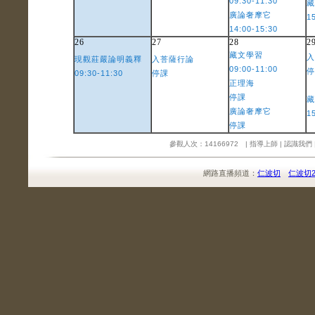
09:30-11:30
藏
廣論奢摩它
1
14:00-15:30
26
27
28
2
藏文學習
入
現觀莊嚴論明義釋
入菩薩行論
09:00-11:00
停
09:30-11:30
停課
正理海
停課
藏
廣論奢摩它
1
停課
參觀人次：14166972 |
指導上師
|
認識我們
網路直播頻道：
仁波切
仁波切