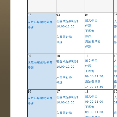
02
03
04
0
藏文學習
菩薩戒品釋研討
入
現觀莊嚴論明義釋
停課
10:00-12:00
停
停課
正理海
停課
入菩薩行論
藏
廣論奢摩它
停課
停
停課
09
10
11
1
藏文學習
入
菩薩戒品釋研討
現觀莊嚴論明義釋
停課
0
10:00-12:00
停課
正理海
布
09:30-11:30
1
入菩薩行論
廣論奢摩它
藏
停課
14:00-15:30
停
16
17
18
1
藏文學習
菩薩戒品釋研討
入
現觀莊嚴論明義釋
09:00-11:00
10:00-12:00
0
停課
正理海
09:30-11:30
入菩薩行論
藏