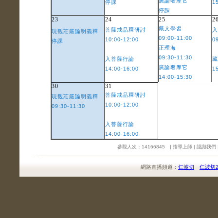
廣論奢摩它
停課
1
停課
23
24
25
2
藏文學習
菩薩戒品釋研討
入
現觀莊嚴論明義釋
09:00-11:00
10:00-12:00
0
停課
正理海
09:30-11:30
入菩薩行論
藏
廣論奢摩它
14:00-16:00
1
14:00-15:30
30
31
菩薩戒品釋研討
現觀莊嚴論明義釋
10:00-12:00
09:30-11:30
入菩薩行論
14:00-16:00
參觀人次：14166845 |
指導上師
|
認識我們
網路直播頻道：
仁波切
仁波切