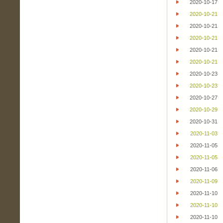
2020-10-17
2020-10-21
2020-10-21
2020-10-21
2020-10-21
2020-10-21
2020-10-23
2020-10-23
2020-10-27
2020-10-29
2020-10-31
2020-11-03
2020-11-05
2020-11-05
2020-11-06
2020-11-09
2020-11-10
2020-11-10
2020-11-10