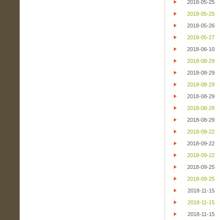
2018-05-25
2018-05-25
2018-05-26
2018-05-27
2018-06-10
2018-08-29
2018-08-29
2018-08-29
2018-08-29
2018-08-29
2018-08-29
2018-09-22
2018-09-22
2018-09-22
2018-09-25
2018-09-25
2018-11-15
2018-11-15
2018-11-15