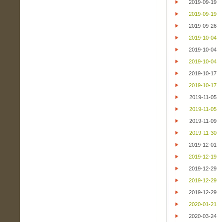
2019-09-19
2019-09-19
2019-09-26
2019-10-04
2019-10-04
2019-10-04
2019-10-17
2019-10-17
2019-11-05
2019-11-05
2019-11-09
2019-11-30
2019-12-01
2019-12-19
2019-12-29
2019-12-29
2019-12-29
2020-01-21
2020-03-24