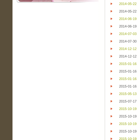
2014-05-22
2014-05-22
2014-06-19
2014-06-19
2014-07-03
2014-07-30
2014-12-12
2014-12-12
2015-01-16
2015-01-16
2015-01-16
2015-01-16
2015-05-13
2015-07-17
2015-10-19
2015-10-19
2015-10-19
2015-10-19
2015-10-19