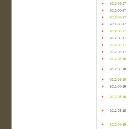
2012-08-17
2012-08-17
2012-08-17
2012-08-17
2012-08-17
2012-08-17
2012-08-17
2012-08-17
2012-08-18
2012-08-18
2012-08-18
2012-08-18
2012-08-18
2012-08-18
2012-08-18