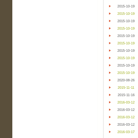
2015-10-19
2015-10-19
2015-10-19
2015-10-19
2015-10-19
2015-10-19
2015-10-19
2015-10-19
2015-10-19
2015-10-19
2020-08-26
2015-11-11
2015-11-16
2016-03-12
2016-03-12
2016-03-12
2016-03-12
2016-03-17