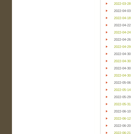
2022-03-28
2022-04-03
2022-04-18
2022-04-22
2022-04-24
2022-04-26
2022-04-29
2022-04-30
2022-04-30
2022-04-30
2022-04-30
2022-05-06
2022-05-14
2022-05-29
2022-05-31
2022-06-10
2022-06-12
2022-06-20
2022-06-21