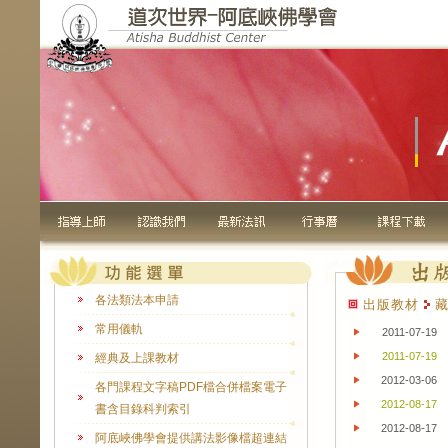
各法類法本申請
出版教材
藏
常用儀軌
2011-07-19
2011-07-19
經典及上課教材
2012-03-06
各門課程文字稿PDF檔合併檔案電子
2012-08-17
書含目錄科判索引
2012-08-17
阿底峽佛學會提供講法影像檔超連結