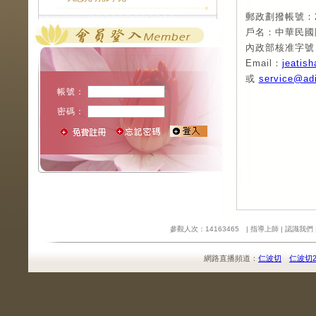
郵政劃撥帳號：22
戶名：中華民國
內政部核准字號：
Email：
jeatis
或
service@adi
帳號：
密碼：
參觀人次：14163465 |
指導上師
|
認識我們
網路直播頻道：
仁波切
仁波切