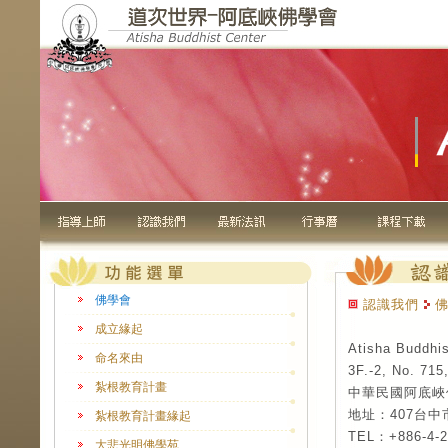
佛學會
認識我們
佛
成立緣起
Atisha Buddhis
命名來由
3F.-2, No. 715
紮根教育計畫
中華民國阿底峽
地址：407台中
紮根教育計畫緣起
TEL：+886-4-2
大悲光明佛學苑