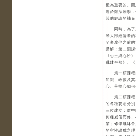
極為重要的。因
過於艱深難學，
其他經論的補充
同時，為了兼
等大部經論者的
至奢摩他之前的
講解；第二類課
《心王與心所》
毗缽舍那》、《
第一類課程的
知識、皈依及其
心、菩提心如何
第二類課程內
的各種妄念分別
三位建立；廣中
何種威儀而修、
第；修學毗缽舍
的空性證成之理