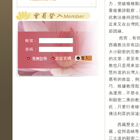
力，突破種種艱
重複審諦觀察，
此教法修持證悟
近來又在台灣民
節因緣。
然而，有
帳號：
西藏教法存有誤
密碼：
大小顯密的完整
的次第；甚至有
教也只是用來追
慧向道的台灣人
應有的效益，例
巧、根據教理殷
為運用，不禁令
和顯密二乘的教
此，只要行者確
佛法利眾的深遠
西藏歷史上曾
藏，從阿底峽尊
三士道的顯密二