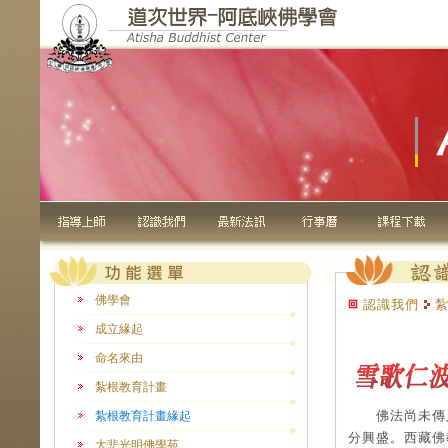
佛學會
認識我們
紮
成立緣起
命名來由
紮根教育計畫
佛法尚未傳入
紮根教育計畫緣起
分興盛。西藏佛
大悲光明佛學苑