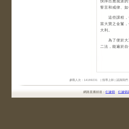
抉擇出應成派的
誓言和戒律、如
這些課程，也
當大寶之金鬘，
大利。
為了便於大眾
二法，能遍於自
參觀人次：14169231 |
指導上師
|
認識我們
網路直播頻道：
仁波切
仁波切