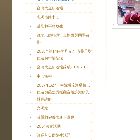
台灣大道新道場
忠明南路中心
基隆和平島放生
藏文老師耶謝汪真格西與同學留
影
2018/4第14任甘丹赤巴 洛桑丹增
仁波切中部弘法
台灣大道新道場落成2019/2/10
中心海報
2017/11/27下密院堪疏洛桑蔣巴
仁波切蒞臨講授觀音隨許灌頂及
餗供講解
光明燈
莊嚴的佛菩薩唐卡圖像
2014法會活動
師長昔日僧院生活照