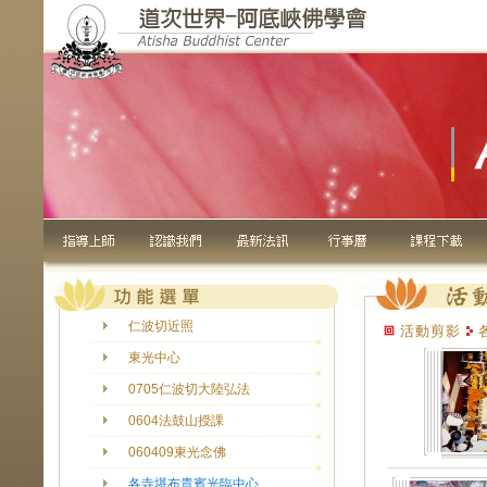
仁波切近照
活動剪影
東光中心
0705仁波切大陸弘法
0604法鼓山授課
060409東光念佛
各寺堪布貴賓光臨中心