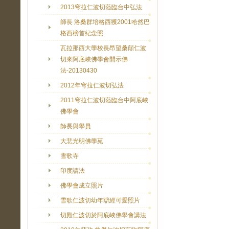
2013穹拉仁波切蒞臨台中弘法
師長 洛桑群培格西獲2001哈然巴
格西榜首紀念照
瓦拉那西大學校長昂望桑顛仁波
切來阿底峽佛學會開示佛
法-20130430
2012年穹拉仁波切弘法
2011穹拉仁波切蒞臨台中阿底峽
佛學會
師長與學員
大悲光明佛學苑
雪歌寺
印度請法
佛學會成立照片
雪歌仁波切幼年辯經可愛照片
切殿仁波切於阿底峽佛學會講法