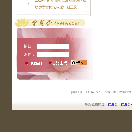
2010年蔣孜 曲傑仁波切蒞臨阿底
峽佛學會傳法教授中觀正見
帳號：
密碼：
參觀人次：14169697 |
指導上師
|
認識我們
網路直播頻道：
仁波切
仁波切