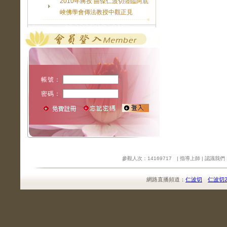
2010年蔣孜 曲傑仁波切蒞臨阿底
峽佛學會傳法教授中觀正見
帳號：
密碼：
參觀人次：14169717 |
指導上師
|
認識我們
網路直播頻道：
仁波切
仁波切