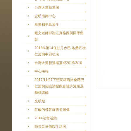
台灣大道新道場
忠明南路中心
基隆和平島放生
藏文老師耶謝汪真格西與同學留
影
2018/4第14任甘丹赤巴 洛桑丹增
仁波切中部弘法
台灣大道新道場落成2019/2/10
中心海報
2017/11/27下密院堪疏洛桑蔣巴
仁波切蒞臨講授觀音隨許灌頂及
餗供講解
光明燈
莊嚴的佛菩薩唐卡圖像
2014法會活動
師長昔日僧院生活照