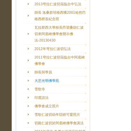
2013穹拉仁波切蒞臨台中弘法
師長 洛桑群培格西獲2001哈然巴
格西榜首紀念照
瓦拉那西大學校長昂望桑顛仁波
切來阿底峽佛學會開示佛
法-20130430
2012年穹拉仁波切弘法
2011穹拉仁波切蒞臨台中阿底峽
佛學會
師長與學員
大悲光明佛學苑
雪歌寺
印度請法
佛學會成立照片
雪歌仁波切幼年辯經可愛照片
切殿仁波切於阿底峽佛學會講法