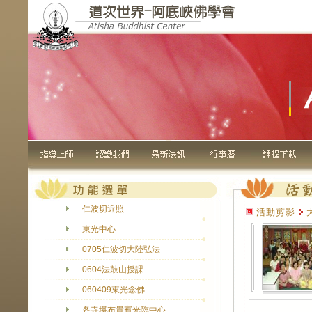
仁波切近照
活動剪影
東光中心
0705仁波切大陸弘法
0604法鼓山授課
060409東光念佛
各寺堪布貴賓光臨中心