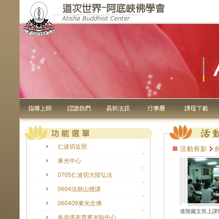
仁波切近照
活動剪影
東光中心
0705仁波切大陸弘法
0604法鼓山授課
060409東光念佛
進階藏文班上課
各寺堪布貴賓光臨中心