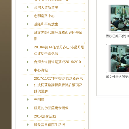
台灣大道新道場
忠明南路中心
基隆和平島放生
藏文老師耶謝汪真格西與同學留
舌頭已經不會打
影
2018/4第14任甘丹赤巴 洛桑丹增
仁波切中部弘法
台灣大道新道場落成2019/2/10
中心海報
藏文佛學名詞要
2017/11/27下密院堪疏洛桑蔣巴
仁波切蒞臨講授觀音隨許灌頂及
餗供講解
光明燈
莊嚴的佛菩薩唐卡圖像
2014法會活動
師長昔日僧院生活照