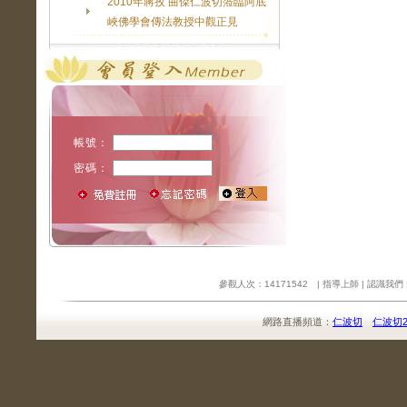
2010年蔣孜 曲傑仁波切蒞臨阿底
峽佛學會傳法教授中觀正見
帳號：
密碼：
參觀人次：14171542 |
指導上師
|
認識我們
網路直播頻道：
仁波切
仁波切