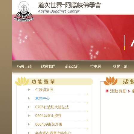
仁波切近照
活動剪影
東光中心
0705仁波切大陸弘法
0604法鼓山授課
060409東光念佛
各寺堪布貴賓光臨中心