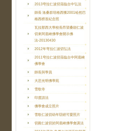
2013穹拉仁波切蒞臨台中弘法
師長 洛桑群培格西獲2001哈然巴
格西榜首紀念照
瓦拉那西大學校長昂望桑顛仁波
切來阿底峽佛學會開示佛
法-20130430
2012年穹拉仁波切弘法
2011穹拉仁波切蒞臨台中阿底峽
佛學會
師長與學員
大悲光明佛學苑
雪歌寺
印度請法
佛學會成立照片
雪歌仁波切幼年辯經可愛照片
切殿仁波切於阿底峽佛學會講法