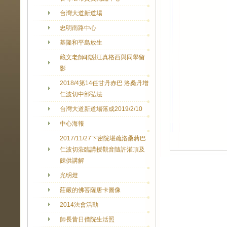
台灣大道新道場
忠明南路中心
基隆和平島放生
藏文老師耶謝汪真格西與同學留
影
2018/4第14任甘丹赤巴 洛桑丹增
仁波切中部弘法
台灣大道新道場落成2019/2/10
中心海報
2017/11/27下密院堪疏洛桑蔣巴
仁波切蒞臨講授觀音隨許灌頂及
餗供講解
光明燈
莊嚴的佛菩薩唐卡圖像
2014法會活動
師長昔日僧院生活照