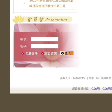
2010年蔣孜 曲傑仁波切蒞臨阿底
峽佛學會傳法教授中觀正見
帳號：
密碼：
參觀人次：14169245 |
指導上師
|
認識我們
網路直播頻道：
仁波切
仁波切